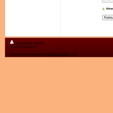
Hinw
Druckversion
|
Sitemap
© Marina Fomitschow
Diese Homepage wurde mit
IONOS MyWebsite
erstellt.